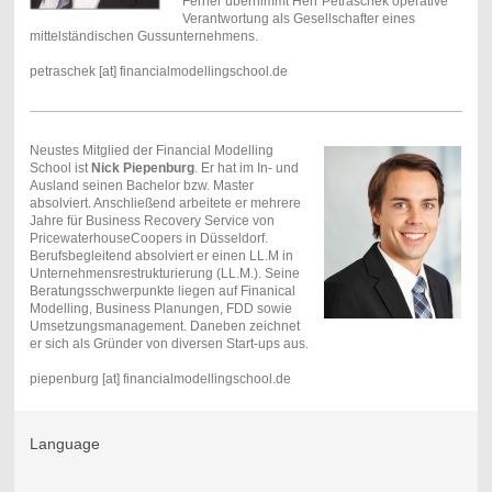
Ferner übernimmt Herr Petraschek operative
Verantwortung als Gesellschafter eines
mittelständischen Gussunternehmens.
petraschek [at] financialmodellingschool.de
Neustes Mitglied der Financial Modelling
School ist
Nick Piepenburg
. Er hat im In- und
Ausland seinen Bachelor bzw. Master
absolviert. Anschließend arbeitete er mehrere
Jahre für Business Recovery Service von
PricewaterhouseCoopers in Düsseldorf.
Berufsbegleitend absolviert er einen LL.M in
Unternehmensrestrukturierung (LL.M.). Seine
Beratungsschwerpunkte liegen auf Finanical
Modelling, Business Planungen, FDD sowie
Umsetzungsmanagement. Daneben zeichnet
er sich als Gründer von diversen Start-ups aus.
piepenburg [at] financialmodellingschool.de
Language