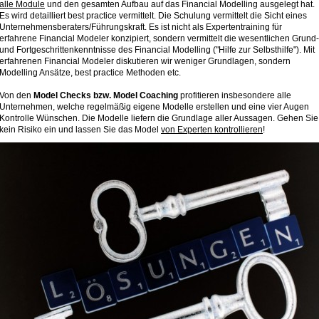
alle Module
und den gesamten Aufbau auf das Financial Modelling ausgelegt hat.
Es wird detailliert best practice vermittelt. Die Schulung vermittelt die Sicht eines
Unternehmensberaters/Führungskraft. Es ist nicht als Expertentraining für
erfahrene Financial Modeler konzipiert, sondern vermittelt die wesentlichen Grund-
und Fortgeschrittenkenntnisse des Financial Modelling ("Hilfe zur Selbsthilfe"). Mit
erfahrenen Financial Modeler diskutieren wir weniger Grundlagen, sondern
Modelling Ansätze, best practice Methoden etc.
Von den
Model Checks bzw. Model Coaching
profitieren insbesondere alle
Unternehmen, welche regelmäßig eigene Modelle erstellen und eine vier Augen
Kontrolle Wünschen. Die Modelle liefern die Grundlage aller Aussagen. Gehen Sie
kein Risiko ein und lassen Sie das Model
von Experten kontrollieren
!